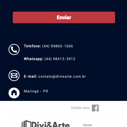
Enviar
Telefone:
(44) 99860-1666
Whatsapp:
(44) 98413-3912
E-mail:
contato@diviearte.com.br
Maringá - PR
Visite-nos:
Home